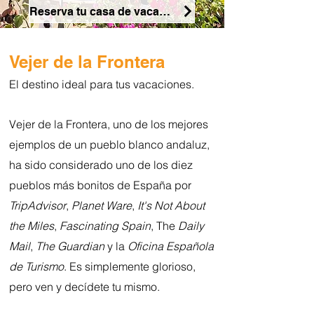
Reserva tu casa de vacaciones
Vejer de la Frontera
El de
stino ideal para tus vacaciones.
Vejer de la Frontera, uno de los mejores
ejemplos de un pueblo blanco andaluz,
ha sido considerado uno de los diez
pueblos más bonitos de España por
TripAdvisor
,
Planet Ware
,
It's Not About
the Miles
,
Fascinating Spain
, The
Daily
Mail
,
The Guardian
y la
Oficina Española
de Turismo
. Es simplemente glorioso,
Vejer de la Frontera
pero ven y decídete tu mismo.